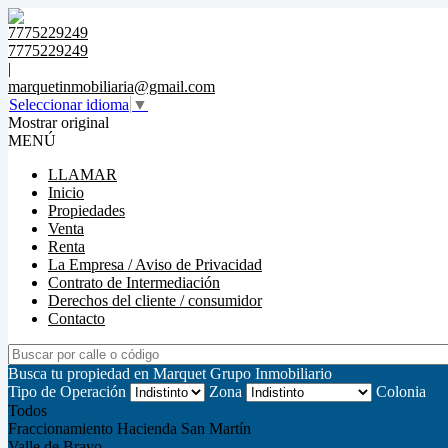
7775229249
7775229249
|
marquetinmobiliaria@gmail.com
Seleccionar idioma
▼
Mostrar original
MENÚ
LLAMAR
Inicio
Propiedades
Venta
Renta
La Empresa / Aviso de Privacidad
Contrato de Intermediación
Derechos del cliente / consumidor
Contacto
Busca tu propiedad en Marquet Grupo Inmobiliario
Tipo de Operación
Zona
Colonia
Todos
Fraccionamiento Hacienda San Martín
Valle de Bravo