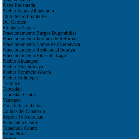
Playa Encantada
Pueblo Ixtapa Zihuatanejo
Club de Golf Santa Fe
Del Carmen
Emiliano Zapata
Fraccionamiento Burgos Bugambilias
Fraccionamiento Jardines de Reforma
Fraccionamiento Lomas de Cuernavaca
Fraccionamiento Residencial Sumiya
Fraccionamiento Villas del Lago
Pueblo Ahuatepec
Pueblo Atlacholoaya
Pueblo Bonifacio García
Pueblo Huilotepec
Tecmilco
Tepoztlán
Tepoztlán Centro
Yautepec
Zona industrial Civac
Colinas del Cimatario
Region 15 Kukulcan
Pichucalco Centro
Tapachula Centro
Roma Norte