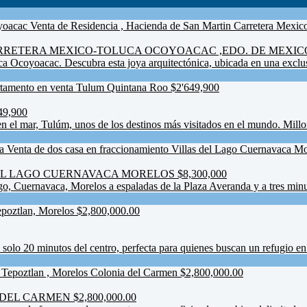
RETERA MEXICO-TOLUCA OCOYOACAC ,EDO. DE MEXICO. $
 Ocoyoacac. Descubra esta joya arquitectónica, ubicada en una exclusi
9,900
 el mar, Tulúm, unos de los destinos más visitados en el mundo. Millo
L LAGO CUERNAVACA MORELOS $8,300,000
o, Cuernavaca, Morelos a espaladas de la Plaza Averanda y a tres minut
solo 20 minutos del centro, perfecta para quienes buscan un refugio en l
EL CARMEN $2,800,000.00