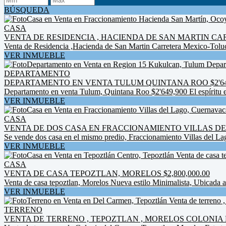
BÚSQUEDA
CASA
VENTA DE RESIDENCIA , HACIENDA DE SAN MARTIN CAR
Venta de Residencia ,Hacienda de San Martin Carretera Mexico-Toluca
VER INMUEBLE
DEPARTAMENTO
DEPARTAMENTO EN VENTA TULUM QUINTANA ROO $2'64
Departamento en venta Tulum, Quintana Roo $2'649,900 El espíritu en
VER INMUEBLE
CASA
VENTA DE DOS CASA EN FRACCIONAMIENTO VILLAS DE
Se vende dos casa en el mismo predio, Fraccionamiento Villas del Lag
VER INMUEBLE
CASA
VENTA DE CASA TEPOZTLAN, MORELOS $2,800,000.00
Venta de casa tepoztlan, Morelos Nueva estilo Minimalista, Ubicada a 
VER INMUEBLE
TERRENO
VENTA DE TERRENO , TEPOZTLAN , MORELOS COLONIA D