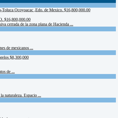
16,800,000.00
va cerrada de la zona plana de Hacienda ...
nes de mexicanos ...
os de ...
a naturaleza. Espacio ...