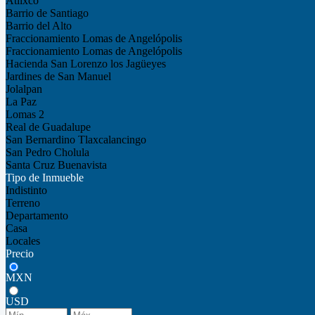
Atlixco
Barrio de Santiago
Barrio del Alto
Fraccionamiento Lomas de Angelópolis
Fraccionamiento Lomas de Angelópolis
Hacienda San Lorenzo los Jagüeyes
Jardines de San Manuel
Jolalpan
La Paz
Lomas 2
Real de Guadalupe
San Bernardino Tlaxcalancingo
San Pedro Cholula
Santa Cruz Buenavista
Tipo de Inmueble
Indistinto
Terreno
Departamento
Casa
Locales
Precio
MXN
USD