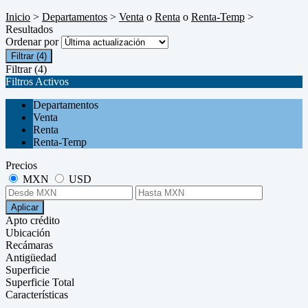
Inicio
>
Departamentos
>
Venta
o
Renta
o
Renta-Temp
>
Resultados
Ordenar por
Filtrar
(4)
Filtrar
(4)
Filtros Activos
Departamentos
Venta
Renta
Renta-Temp
Precios
MXN
USD
Aplicar
Apto crédito
Ubicación
Recámaras
Antigüedad
Superficie
Superficie Total
Características