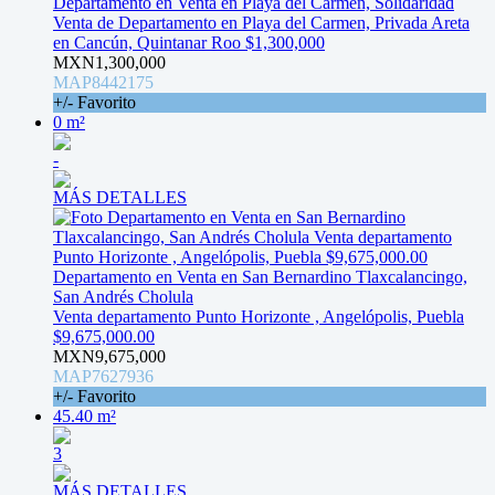
Departamento en Venta en Playa del Carmen, Solidaridad
Venta de Departamento en Playa del Carmen, Privada Areta
en Cancún, Quintanar Roo $1,300,000
MXN1,300,000
MAP8442175
+/- Favorito
0 m²
-
MÁS DETALLES
Departamento en Venta en San Bernardino Tlaxcalancingo,
San Andrés Cholula
Venta departamento Punto Horizonte , Angelópolis, Puebla
$9,675,000.00
MXN9,675,000
MAP7627936
+/- Favorito
45.40 m²
3
MÁS DETALLES