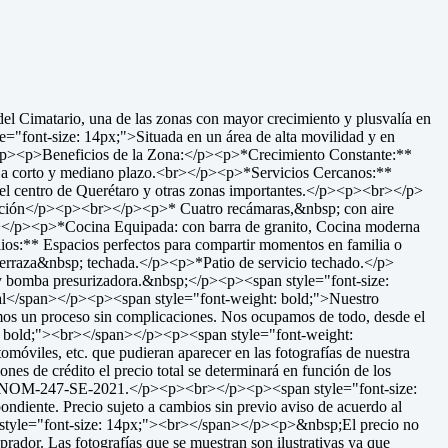
el Cimatario, una de las zonas con mayor crecimiento y plusvalía en
e="font-size: 14px;">Situada en un área de alta movilidad y en
br></p><p>Beneficios de la Zona:</p><p>*Crecimiento Constante:**
tiva a corto y mediano plazo.<br></p><p>*Servicios Cercanos:**
 el centro de Querétaro y otras zonas importantes.</p><p><br></p>
ibución</p><p><br></p><p>* Cuatro recámaras,&nbsp; con aire
</p><p>*Cocina Equipada: con barra de granito, Cocina moderna
:** Espacios perfectos para compartir momentos en familia o
erraza&nbsp; techada.</p><p>*Patio de servicio techado.</p>
 bomba presurizadora.&nbsp;</p><p><span style="font-size:
val</span></p><p><span style="font-weight: bold;">Nuestro
mos un proceso sin complicaciones. Nos ocupamos de todo, desde el
ght: bold;"><br></span></p><p><span style="font-weight:
viles, etc. que pudieran aparecer en las fotografías de nuestra
 de crédito el precio total se determinará en función de los
de la NOM-247-SE-2021.</p><p><br></p><p><span style="font-size:
ondiente. Precio sujeto a cambios sin previo aviso de acuerdo al
pan style="font-size: 14px;"><br></span></p><p>&nbsp;El precio no
mprador. Las fotografías que se muestran son ilustrativas ya que