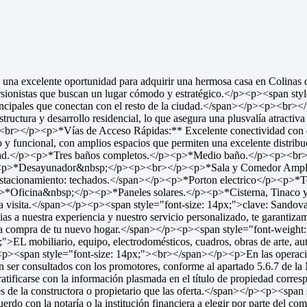
na excelente oportunidad para adquirir una hermosa casa en Colinas d
ersionistas que buscan un lugar cómodo y estratégico.</p><p><span styl
s principales que conectan con el resto de la ciudad.</span></p><p><
estructura y desarrollo residencial, lo que asegura una plusvalía atrac
aria.<br></p><p>*Vías de Acceso Rápidas:** Excelente conectividad con
y funcional, con amplios espacios que permiten una excelente distr
cidad.</p><p>*Tres baños completos.</p><p>*Medio baño.</p><p><br>
</p><p>*Desayunador&nbsp;</p><p><br></p><p>*Sala y Comedor Amplios
 Estacionamiento: techados.</span></p><p>*Porton electrico</p><p>*T
>*Oficina&nbsp;</p><p>*Paneles solares.</p><p>*Cisterna, Tinaco y
a visita.</span></p><p><span style="font-size: 14px;">clave: Sando
a nuestra experiencia y nuestro servicio personalizado, te garantiza
s en la compra de tu nuevo hogar.</span></p><p><span style="font-wei
obiliario, equipo, electrodomésticos, cuadros, obras de arte, automó
p><span style="font-size: 14px;"><br></span></p><p>En las operaciones
eben ser consultados con los promotores, conforme al apartado 5.6.7 
ificarse con la información plasmada en el título de propiedad corresp
ones de la constructora o propietario que las oferta.</span></p><p><s
erdo con la notaría o la institución financiera a elegir por parte del co