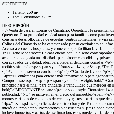
SUPERFICIES
Terreno: 250 m²
Total Construido: 325 m²
DESCRIPCIÓN
<p>Venta de casa en Lomas de Cimatario, Queretaro ,Te presentamos u
Querétaro. Esta propiedad es ideal tanto para familias como para inv
constante desarrollo, cerca de escuelas, centros comerciales, y vía
Colinas del Cimatario se ha caracterizado por su crecimiento en infra
Acceso a escuelas, hospitales, y comercios que facilitan la vida di
<p>Diseño Moderno:** La casa cuenta con un diseño contemporáneo 
acondicionado ,cada una diseñada para ofrecer comodidad y priva
con acabados de calidad, ideal para preparar deliciosas comidas.
recibir visitas.</p><p><span style="font-size: 14px;">&nbsp;*Tres
<p>*Cuarto de servicio con baño.</p><p>*Cuarto de lavado.</p><p
14px;">Contáctanos para obtener más información o para agendar un
Compromiso:</span></p><p><span style="font-weight: bold;">Gracias 
principio hasta el final, para brindarte la tranquilidad que merece
bold;">IMPORTANTE</span></p><p><span style="font-size: 14px;">EL m
publicidad, "NO" se incluyen en el precio del inmueble.</span></p><
montos variables de conceptos de crédito y gastos notariales que d
14px;">&nbsp;Las superficies de construcción y de Terreno deberán rat
interés del propietario. Promociones o descuentos sujetas a condici
incluye impuestos y gastos de escrituración, estos pueden variar de acu