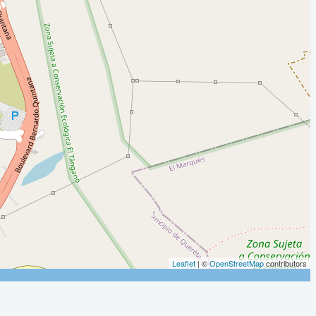
Leaflet
| ©
OpenStreetMap
contributors