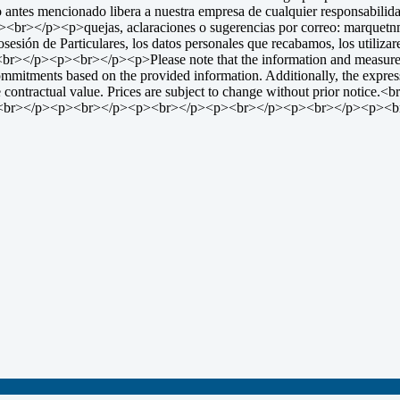
le. Lo antes mencionado libera a nuestra empresa de cualquier resp
<p>quejas, aclaraciones o sugerencias por correo: marquetnm
esión de Particulares, los datos personales que recabamos, los utilizare
p><br></p><p><br></p><p>Please note that the information and measure
mitments based on the provided information. Additionally, the express
have contractual value. Prices are subject to change without prior 
<br></p><p><br></p><p><br></p><p><br></p><p><br></p><p><b