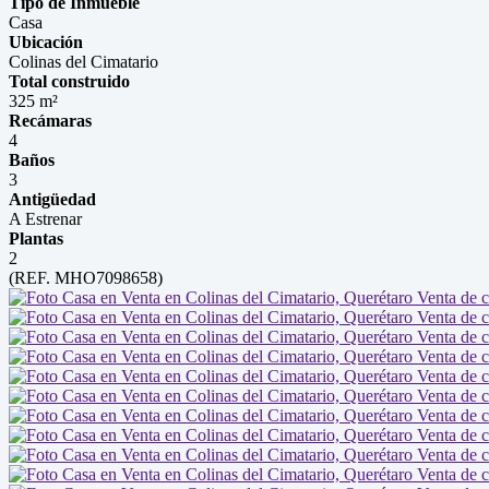
Tipo de Inmueble
Casa
Ubicación
Colinas del Cimatario
Total construido
325 m²
Recámaras
4
Baños
3
Antigüedad
A Estrenar
Plantas
2
(REF. MHO7098658)