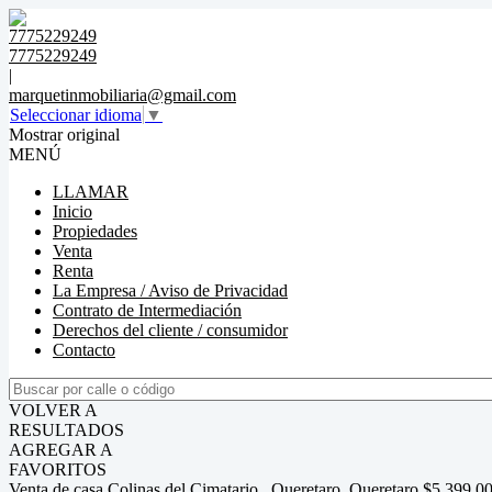
7775229249
7775229249
|
marquetinmobiliaria@gmail.com
Seleccionar idioma
▼
Mostrar original
MENÚ
LLAMAR
Inicio
Propiedades
Venta
Renta
La Empresa / Aviso de Privacidad
Contrato de Intermediación
Derechos del cliente / consumidor
Contacto
VOLVER A
RESULTADOS
AGREGAR A
FAVORITOS
Venta de casa Colinas del Cimatario , Queretaro, Queretaro $5,399,0